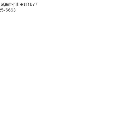
鹿児島市小山田町1677
25-6663
必要書類
買取手順
会社概要
お知らせ
くるまの現金即買取りセンタ
児島県鹿児島市の
L:0120-25-6663 〒891-1231 鹿児島県鹿児島市小山田町16
高く売りたいならここ！鹿児島市の『くるまの現金即買取りセンタ
©2022 くるまの現金即買取りセンター.All Rights Reserved.